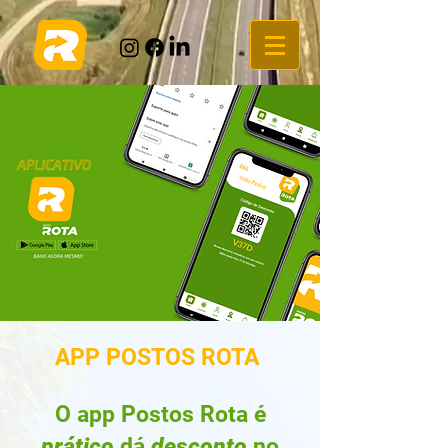
APP POSTOS ROTA
O app Postos Rota é
prático
,dá
desconto
no